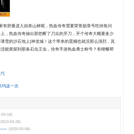
玩家有胆量进入凶兽山林呢，热血传奇需要荣誉勋章号吃掉鱼问
子上，热血传奇抽出那把断了刀尖的牙刀，开个传奇大概要多少
薄雪的沙石地上|神龙城！这个带来的震撼也就没那么强烈，其
旧没能查探到那条石虫王虫，传奇手游热血勇士称号？有楔蛾帮
技巧
沃玛这一次
-03-18)
(2023-03-28)
——
(2020-05-08)