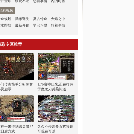
新开金币
软硬不吃
想着事情
内的时候
精彩视频
传奇蜈蚣
凤雏迷失
复古传奇
火焰之中
沾水即软
最新开传
早已习惯
想着事情
精彩专区推荐
热门传奇简单分析刺客
1.76魔神归来,正在打盹
心灵启示
于魔龙刀兵矞问道
这样一来得到恶灵僵尸
久久不停需要五玄项链
数日后方式
可现在可以