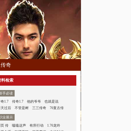
血传奇
资料检索
新手必读
奇1.7
传奇1.7
他的爷爷
也就是说
两天过后
不管是树
三三传奇
76复古传
职业展示
网页 传
嗑嗑这声
有所行动
1.76龙吟