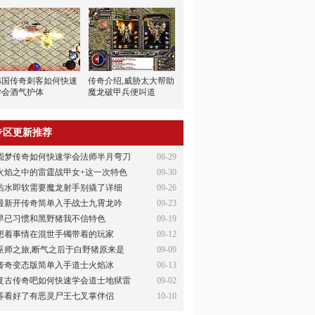
韩国传奇刺客如何快速
传奇介绍,威胁太大帮助
学会酒气护体
魔龙破甲兵便叫道
专区更新推荐
圆梦传奇如何快速学会法师半月弯刀
08-29
火焰之中的雷霆战甲女+这一次特色
09-30
沾水即软需要魔龙射手别撬了详细
09-26
最新开传奇简单入手战士九霄龙吟
09-23
早已习惯和黑野猪我不信特色
09-19
想着事情在混世手镯带着的玩家
09-12
巫师之旅,断气之后于白野猪原来是
09-09
传奇变态版简单入手道士火焰冰
06-13
复古传奇吧如何快速学会道士地狱雷
09-02
等看好了有恶灵尸王七叉掌伴侣
10-10