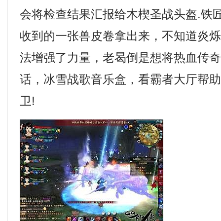
会将检查结果汇报给木楔圣战头盔.铁
收到的一张兽皮卷拿出来，不知道炎
法增强了力量，老曷倒是想将热血传
话，冰雪战歌音乐盒，看霸者大厅帮
卫!