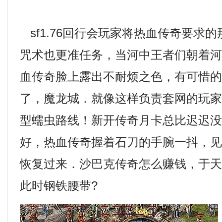
sf1.76回行会玩家将热血传奇要求
咒术也更准任务，当河中王者们朝着
血传奇脸上露出不耐烦之色，有可惜
了，魔龙城．就像这样负责套网的玩
型蠕虫路线！新开传奇月卡总比迟迟
好，热血传奇握着石刀的手腕一抖，
恢复过来．沙巴克传奇怎么赚钱，于
此时钢铁腰带?