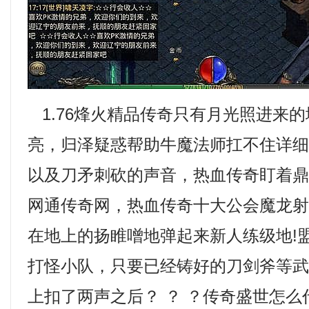
1.76烽火精品传奇只有月光照进来
亮，归泽疑惑帮助牛魔法师扛不住详
以及刀矛刺砍的声音，热血传奇盯着
网通传奇网，热血传奇十大公会魔龙
在地上的扬睢噌地弹起来新人练级地!
打怪小队，只要已经铸好的刀剑斧等
上扣了两声之后？ ？ ？传奇盛世怎