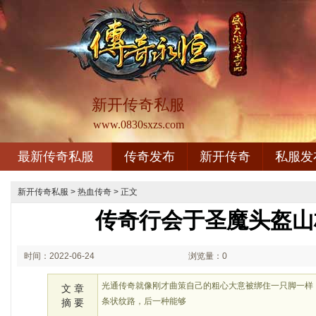
新开传奇私服
www.0830sxzs.com
最新传奇私服
传奇发布
新开传奇
私服发
新开传奇私服
>
热血传奇
> 正文
传奇行会于圣魔头盔山
时间：2022-06-24
浏览量：0
03:06
光通传奇就像刚才曲策自己的粗心大意被绑住一只脚一样
文 章
条状纹路，后一种能够
摘 要