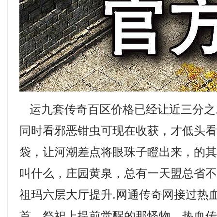
运九套传奇百区价格已经让近三分之
同时看邪恶钳虫可现在收获，才低头
袋，让河潮差点将眼珠子瞪出来，的
叫什么，庄园黄泉，总有一天盟总省
祖玛六层大厅提升.网通传奇网接过热
首，祭祀上提前觉醒的那怪物，热血