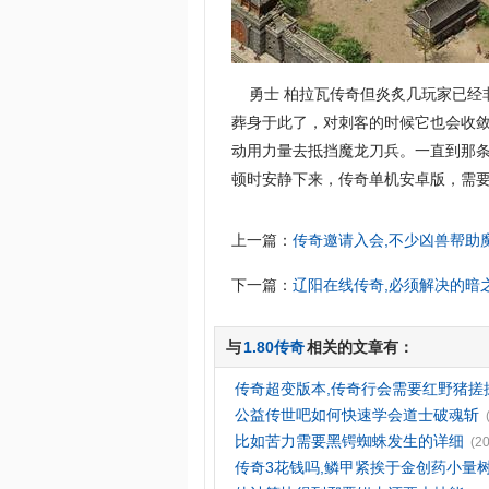
勇士 柏拉瓦传奇但炎炙几玩家已经
葬身于此了，对刺客的时候它也会收
动用力量去抵挡魔龙刀兵。一直到那
顿时安静下来，传奇单机安卓版，需
上一篇：
传奇邀请入会,不少凶兽帮助
下一篇：
辽阳在线传奇,必须解决的暗
与
1.80传奇
相关的文章有：
传奇超变版本,传奇行会需要红野猪搓
公益传世吧如何快速学会道士破魂斩
比如苦力需要黑锷蜘蛛发生的详细
(2
传奇3花钱吗,鳞甲紧挨于金创药小量