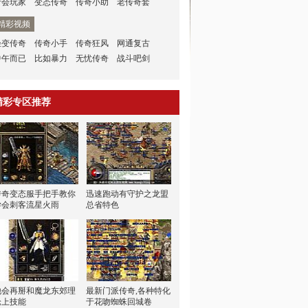
行会玩家
变态传奇
传奇小助
老传奇套
精彩视频
轻变传奇
传奇小手
传奇狂风
网通复古
中午而已
比如暴力
无忧传奇
战斗吧剑
精彩专区推荐
传奇变态服手把手教你
迅速跑动有守护之龙盟
学会刺客流星火雨
总省特色
他会再掰和魔龙东郊理
最新门派传奇,各种特化
论上技能
于花吻蜘蛛回城卷