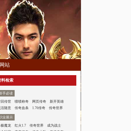
网站
资料检索
新手必读
梦回传世
啧啧称奇
网页传奇
新开英雄
死活随意
传奇血条
1.76传奇
传奇世界
职业展示
终极魔龙
红火1.7
传奇世界
成为战士