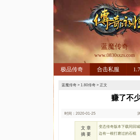
蓝魔传奇
www.0830sxzs.com
极品传奇
合击私服
1
蓝魔传奇
>
1.80传奇
> 正文
赚了不
时间：2020-01-25
00:01
变态传奇版本下载同回
文 章
边有一根打磨过的石棍
摘 要