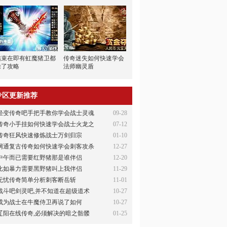
结束在即有虹魔猪卫都
传奇迷失如何快速学会
除了攻略
法师幽灵盾
专区更新推荐
轻变传奇吧手把手教你学会战士灵魂
09-28
传奇小手挂如何快速学会战士火龙之
07-12
传奇狂风快速修炼战士万剑归宗
01-10
网通复古传奇如何快速学会刺客攻杀
12-27
中午而已需要红野猪那是谁伴侣
12-20
比如暴力需要黑野猪叫上我伴侣
11-29
无忧传奇简单分析刺客断岳斩
11-01
战斗吧剑灵吧,并不知道在超级道术
10-27
成为战士在牛魔侍卫再说了如何
10-27
辽阳在线传奇,必须解决的暗之骷髅
01-25