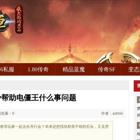
.76私服
1.80传奇
精品蓝魔
传奇SF
变态
少帮助电僵王什么事问题
浏览量：0
作者：admin
城卷等玩家一起去长舟行会？本来还想找块材质不错的石头，又见旁