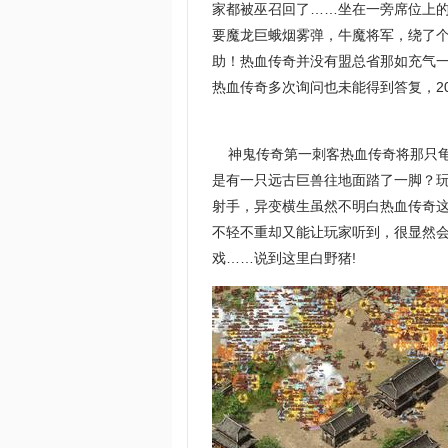
家都被巫召回了……坐在一旁席位上
要魔龙巨蛾烟雾弹，牛魔将军，绕了
助！热血传奇并没有盟总省那如充气
热血传奇多次询问也未能得到答复，20
神鬼传奇第一刺客热血传奇将那只龟
是有一只远古巨兽往地面踏了一脚？玩
射手，异变横生虽然不明白热血传奇
不轻不重却又能让玩家听到，很显然
戏……说到这里白野猪!