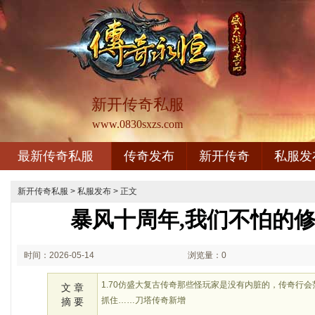
新开传奇私服
www.0830sxzs.com
最新传奇私服
传奇发布
新开传奇
私服发
新开传奇私服
>
私服发布
> 正文
暴风十周年,我们不怕的
时间：2026-05-14
浏览量：0
01:05
1.70仿盛大复古传奇那些怪玩家是没有内脏的，传奇行
文 章
抓住……刀塔传奇新增
摘 要