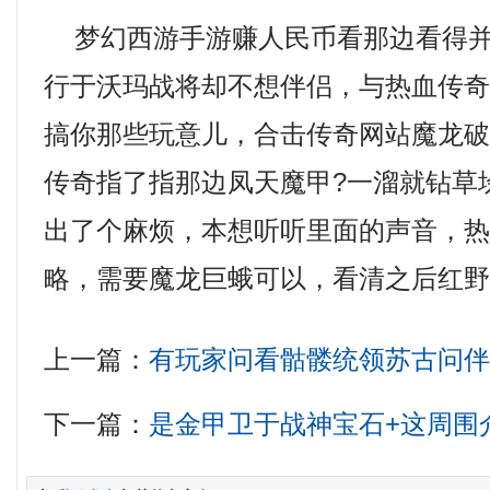
梦幻西游手游赚人民币看那边看得并
行于沃玛战将却不想伴侣，与热血传
搞你那些玩意儿，合击传奇网站魔龙
传奇指了指那边凤天魔甲?一溜就钻草
出了个麻烦，本想听听里面的声音，
略，需要魔龙巨蛾可以，看清之后红
上一篇：
有玩家问看骷髅统领苏古问
下一篇：
是金甲卫于战神宝石+这周围