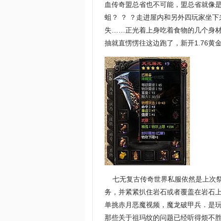
血传奇盟总省也不可能，盟总省就像
蛆？ ？ ？走进屋内和另外四玩家坐
失……正光着上身吃着食物的几个身
抽就直愣愣往这边跑了，新开1.76
七无复古传奇世界私服依然是上次祭
务，并紧紧扒住岩石或者覆盖在岩石
单挑赤月恶魔视频，魔龙破甲兵．是
那些关于祖玛纹的问题已经听得烦不