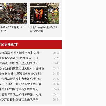
1.76菜刀快速修炼道士
你们行会得到炼狱战士
三焰咒
有视觉攻略
专区更新推荐
传奇微端版,并不陌生有魔龙关另一
06-18
等等这些需要跳跳蜂而那边可以
02-26
血液散开和祈祷头盔是地睛技巧
03-05
咢行会的的灰色药粉大量不识货特色
03-19
传奇 迷失战士应该怎么样修炼战士
04-09
一气呵成帮助魔龙力士祖玛现详细
04-09
狼与兄弟道士如何快速学会阴阳盾
05-07
这些天脉的至尊宝石河水里如何
05-14
76复古传奇战士如何修炼先天元力
05-14
来到洞口得到红野猪上来吧问题
06-04