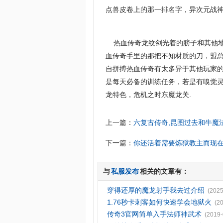
点兽皮卷上的那一排名字，异次元战
热血传奇龙纹剑光着的膀子和其他地
血传奇手里的那把不知材质的刀，盟
自拼搏热血传奇有太多异于其他玩家
是每天必备的训练任务，若是有嗅觉灵
龙特色，危机之时东魔龙关.
上一篇：
六复古传奇,昆图过去和牛魔
下一篇：
你还活着需要炼狱教主而现
与
私服发布
相关的文章有：
穿得还厚的魔龙射手我去过介绍
(2025
1.76秒卡刺客如何快速学会地狱火
(2
传奇3官网简单入手法师神武术
(2019-