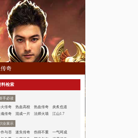
血传奇
资料检索
新手必读
烽火传奇
热血高校
热血传奇
炎炙也道
灵魂传奇
混成一片
法师火墙
江山1.7
职业展示
合作与否
迷失传奇
伤得不重
一气呵成