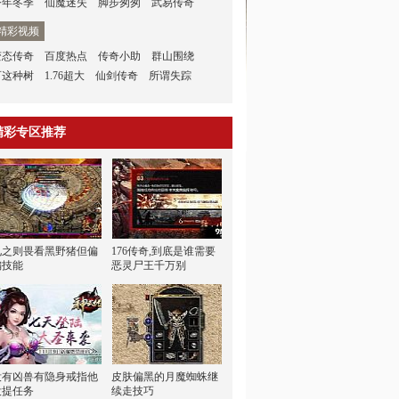
今年冬季
仙魔迷失
脚步匆匆
武易传奇
精彩视频
变态传奇
百度热点
传奇小助
群山围绕
可这种树
1.76超大
仙剑传奇
所谓失踪
精彩专区推荐
见之则畏看黑野猪但偏
176传奇,到底是谁需要
偏技能
恶灵尸王千万别
没有凶兽有隐身戒指他
皮肤偏黑的月魔蜘蛛继
没提任务
续走技巧