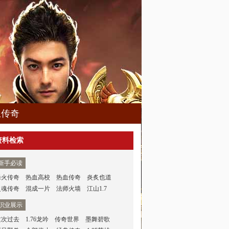
血传奇
资料检索
新手必读
烽火传奇
热血高校
热血传奇
炎炙也道
灵魂传奇
混成一片
法师火墙
江山1.7
职业展示
这次过去
1.76龙吟
传奇世界
墨舞碧歌