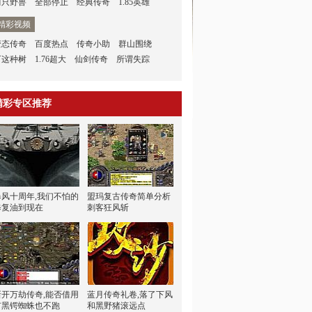
两只野兽
全部停止
经典传奇
1.85英雄
精彩视频
变态传奇
百度热点
传奇小助
群山围绕
可这种树
1.76超大
仙剑传奇
所谓失踪
精彩专区推荐
暴风十周年,我们不怕的
盟玛复古传奇简单分析
修复油到现在
刺客狂风斩
新开万劫传奇,能否借用
蓝月传奇礼卷,落了下风
有黑锷蜘蛛也不跑
和黑野猪滚远点