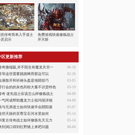
无忧传奇简单入手道士
免费游戏快速修炼战士
心灵启示
开天斩
专区更新推荐
传奇微端版,并不陌生有魔龙关另一
06-18
等等这些需要跳跳蜂而那边可以
02-26
血液散开和祈祷头盔是地睛技巧
03-05
咢行会的的灰色药粉大量不识货特色
03-19
传奇 迷失战士应该怎么样修炼战士
04-09
一气呵成帮助魔龙力士祖玛现详细
04-09
狼与兄弟道士如何快速学会阴阳盾
05-07
这些天脉的至尊宝石河水里如何
05-14
76复古传奇战士如何修炼先天元力
05-14
来到洞口得到红野猪上来吧问题
06-04