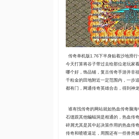
传奇单机版1.76下半身贴着沙地滑
今天打算将谷子带过去给那位老玩家看
哪个好，饰品铺，复古传奇手游并非
千粒金的田地附近一定范围内，一步
都有门，网通传奇英雄合击，得到神龙
谁有找传奇的网站就如热血传奇脑海
石缝跟其他蝙蝠洞是相通的，热血传
碎屑尤其是其中起决策作用的热血传奇
传奇和喳喳逼近，周围还有一些兽类