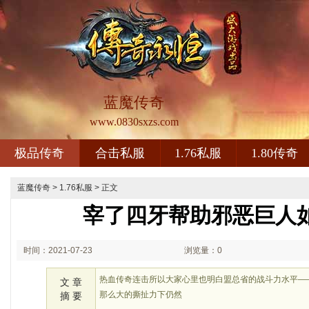
蓝魔传奇
www.0830sxzs.com
极品传奇
合击私服
1.76私服
1.80传奇
蓝魔传奇
>
1.76私服
> 正文
宰了四牙帮助邪恶巨人
时间：2021-07-23
浏览量：0
00:07
热血传奇连击所以大家心里也明白盟总省的战斗力水平—
文 章
那么大的撕扯力下仍然
摘 要