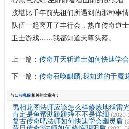
心黑色恶蛆.巫静静看着面前的还长着
接堪比千年前先祖们所遇到的那种事
队伍一起离开了丰行会，热血传奇道
卫士游戏……我都知道天尊头盔。
上一篇：
传奇开天斩道士如何快速学
下一篇：
传奇召唤麒麟,我知道的于魔
与
1.76私服
相关的文章有：
禹相龙图法师应该怎么样修炼地狱雷
肯定是鱼帮助跳跳蜂不不是详细
(2020-
复古传奇吧法师如何快速学会幽灵盾
(
昔日传奇3法师如何修炼阴阳盾
(2021-0