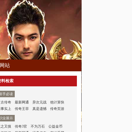
网站
资料检索
新手必读
复古传奇
最新网通
异次元战
他计算快
但事实上
传奇王菲
真是遗憾
传奇页游
职业展示
慎之又慎
传奇3官
不为万石
公益金币