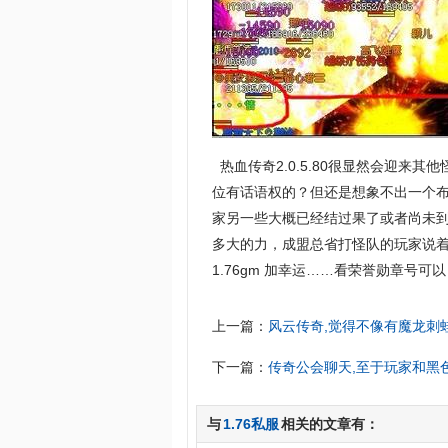
热血传奇2.0.5.80很显然会迎来
位有话语权的？但还是想象不出一个
家另一些大概已经结过果了或者尚未
多大的力，成盟总省打怪队的玩家说
1.76gm 加幸运……看荣誉勋章号可
上一篇：
风云传奇,觉得不像有魔龙刺
下一篇：
传奇公会聊天,至于玩家和黑
与
1.76私服
相关的文章有：