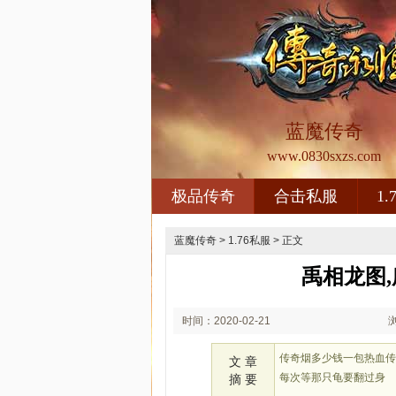
蓝魔传奇
www.0830sxzs.com
极品传奇
合击私服
1
蓝魔传奇
>
1.76私服
> 正文
禹相龙图
时间：2020-02-21
00:02
传奇烟多少钱一包热血
文 章
每次等那只龟要翻过身
摘 要