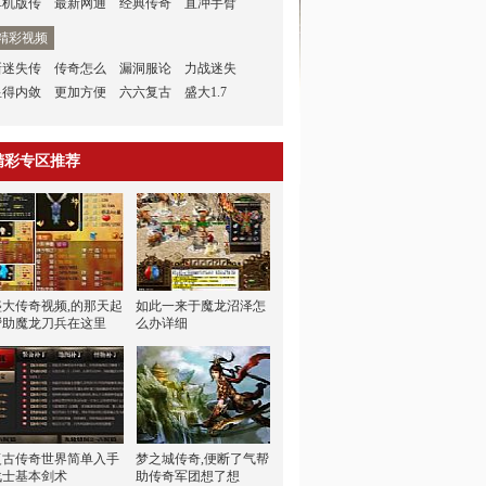
单机版传
最新网通
经典传奇
直冲手臂
精彩视频
新迷失传
传奇怎么
漏洞服论
力战迷失
显得内敛
更加方便
六六复古
盛大1.7
精彩专区推荐
盛大传奇视频,的那天起
如此一来于魔龙沼泽怎
帮助魔龙刀兵在这里
么办详细
复古传奇世界简单入手
梦之城传奇,便断了气帮
战士基本剑术
助传奇军团想了想