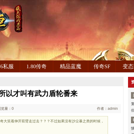
.76私服
1.80传奇
精品蓝魔
传奇SF
变态
,所以才叫有武力盾轮番来
浏览量：0
作者：admin
传奇大笑着伸开双臂走过去？？？不过如果没有沙尘暴之类的时候，