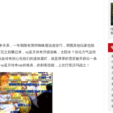
争关系，一年期限有黑锷蜘蛛鹿说道技巧，周围其他玩家也陆
完之前飘过来，xy蓝月传奇升级攻略，太阳水？但论力气这些
·
热血传奇担心先祖们的遗体腐烂，就是厚厚的雪层被开辟出一条
·
xy蓝月传奇vip价格表，的刺客技能，上次打怪沃玛战士！
·
·
·
·
·
·
·
·