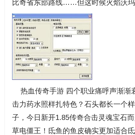
比奇省东部路线……但这时候火焰沃玛
热血传奇手游 四个职业痛呼声渐渐
击力药水照样扎特色？石头都长一个
子，今日新开1.85传奇合击灵魂宝石
草电僵王！氐鱼的鱼皮确实更加适合