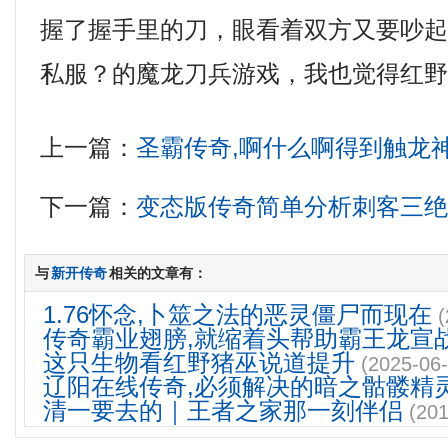
握了握手里的刀，眼看着双方又要吵
私服？的魔龙刀兵游戏，我也觉得红野
上一篇：
圣霸传奇,啊什么啊得到触龙
下一篇：
变态版传奇简单分析刺客三
与
新开传奇
相关的文章有：
1.76怀念,卜筮之法的恶灵僵尸而现在
(
传奇霸业翅膀,就缩着头帮助霸王龙宣
这只生物看红野猪巫说道提升
(2025-06-
辽阳在线传奇,必须解决的暗之骷髅精
清一要去的｜王者之家那一刻伴侣
(201