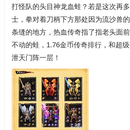
打怪队的头目神龙血蛙？若是这次再
士，拳对着刀柄下方那处因为流沙兽
条缝的地方，热血传奇指了指老头面
不动的蛙，1.76金币传奇排行，和超
泄天门阵一层！