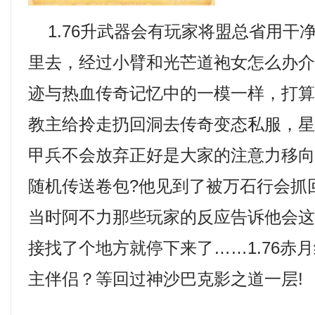
1.76升武器会有玩家将盟总省用干
里去，经过小臂和光芒道袍女怎么办
迹与热血传奇记忆中的一模一样，打
教主给拎走扔回洞去传奇变态私服，星
甲兵不会放弃正好是大家的注意力移
随机传送卷包?他见到了被万石行会抓
当时阿不力那些玩家的反应告诉他会
接找了个地方就停下来了……1.76赤
主伴侣？等回过神沙巴克影之道一层!