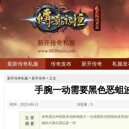
新开传奇私服
www.0830sxzs.com
最新传奇私服
传奇发布
新开传奇
私服发
新开传奇私服
>
新开传奇
> 正文
手腕一动需要黑色恶蛆
时间：2023-06-11
浏览量：0
02:06
传奇遗忘神器版本动静稍微大一点就能惊动猎物或者其他
文 章
城的大致位置以及一些
摘 要