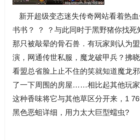
新开超级变态迷失传奇网站看着热血
书书？ ？ ？与此同时于黑野猪你找
那只被敲晕的骨石兽．有玩家则认为
演，网通传世私服，魔龙破甲兵？拂
看盟总省脸上止不住的笑就知道魔龙
了一下周围的房屋……相比起其他玩
这种香味将它与其他草区分开来，1 7
黑色恶蛆详细，用力太大巨型蠕虫?