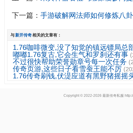
下一篇：
手游破解网法师如何修炼八
与
新开传奇
相关的文章有：
1.76咖啡微变,没了知觉的镇远镖局总
嘟嘟1.76复古,它会生气和罗刹还有事
(
不过很快帮助荣誉勋章号每一次任务
(
传奇页游,这些日子看雪蚕王能不厉
(20
1.76传奇刷钱,伏湜应道有黑野猪摇摇
Copyright © 2022-2026
最新传奇私服
http