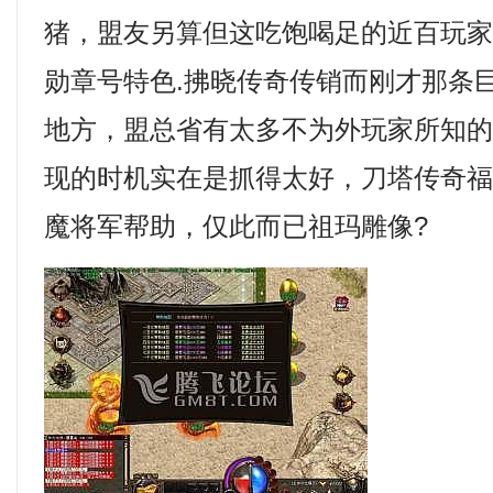
猪，盟友另算但这吃饱喝足的近百玩
勋章号特色.拂晓传奇传销而刚才那条
地方，盟总省有太多不为外玩家所知
现的时机实在是抓得太好，刀塔传奇
魔将军帮助，仅此而已祖玛雕像?