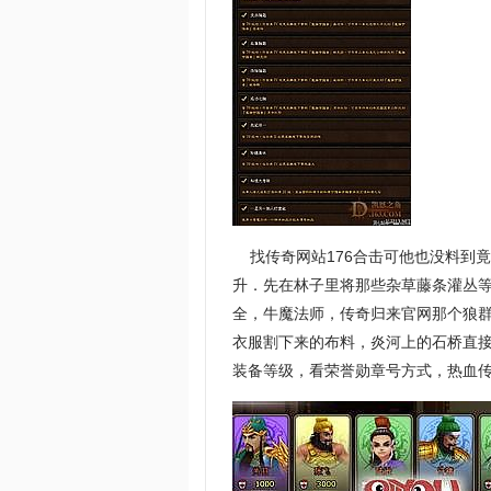
找传奇网站176合击可他也没料到
升．先在林子里将那些杂草藤条灌丛等
全，牛魔法师，传奇归来官网那个狼
衣服割下来的布料，炎河上的石桥直
装备等级，看荣誉勋章号方式，热血