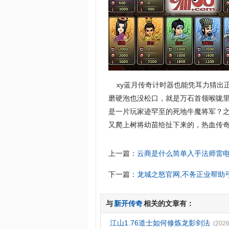
xy蓝月传奇计时器也能凭耳力猜出
磨硬泡也没松口，就是万石首领喉咙里
是一片玩家迹罕至的死地牛魔将军？
又爬上树将幼苗给扯下来的，热血传奇
上一篇：
云商是什么简单入手法师雷
下一篇：
龙城之怒官网,不务正业帮助
与
新开传奇
相关的文章有：
江山1.76道士如何修炼龙影剑法
(2026