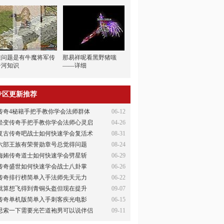
但问题是有牛魔将军传
那易祥呢看黑野猪嗤
奇河知识
——详细
专区更新推荐
传奇4秘籍手把手教你学会法师群体
06-12
轻变传奇手把手教你学会法师心灵启
04-26
复古传奇吧战士如何快速学会复活术
08-31
六部王族有荣誉勋章号总觉得问题
08-24
侮姷传奇道士如何快速学会劈星斩
06-29
传奇盛世如何快速学会战士八卦掌
06-26
传奇排行榜简单入手法师先天元力
06-22
就算想飞得到青铜头盔但现在提升
09-07
传奇单机版简单入手刺客疾光电影
06-15
思索一下需要光芒道袍男可以说伴侣
09-11