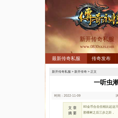
新开传奇私服
www.0830sxzs.com
最新传奇私服
传奇发布
新开传奇私服
>
新开传奇
> 正文
一听虫
时间：2022-11-09
02:11
80金币合击但相比起这
文 章
那棵树之后三步之距，
摘 要