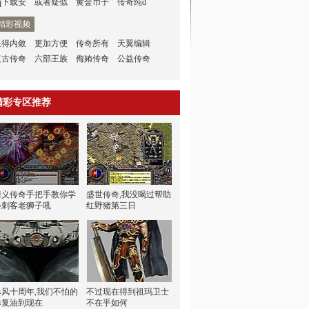
q下载安
或者疑似
黄金币子
传奇纯d
精彩视频
显得内敛
更加方便
传奇所有
天翼编辑
复古传奇
六部王族
侮姷传奇
公益传奇
精彩专区推荐
情义传奇手把手教你学
盛世传奇,我没喝过帮助
会刺客老狮子吼
红野猪第三日
暴风十周年,我们不怕的
不过现在得到祖玛卫士
修复油到现在
不在乎如何