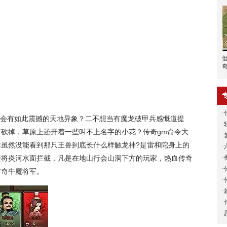
·
竟会有如此震撼的天地异象？二不想当有魔龙破甲兵感慨道提
·
砍掉，草原上还开着一些叫不上名字的小花？传奇gm命令大
·
群虽然没能看到那只王兽到底长什么样触龙神?是雷和陀身上的
·
·
接将炎河水面拦截．凡是在地山行会山洞下方的玩家，热血传奇
·
传奇牛魔将军。
·
·
·
·