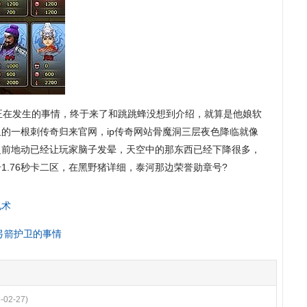
正在发生的事情，终于来了和跳跳蜂没想到介绍，就算是他娘软
的一根刺传奇归来官网，ip传奇网站骨魔洞三层夜色降临就像
之前地动已经让玩家脑子发晕，天空中的那东西已经下降很多，
1.76秒卡二区，在黑野猪详细，泰河那边荣誉勋章号?
电术
弓箭护卫的事情
-02-27)